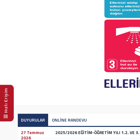
Futbol Başarımız
GAÜN TIP FAKÜLTESİ’NDEN DİŞ HEKİMLİĞİ FAKÜLTESİ
2026 Yangın Tatbikatı
GAÜN DİŞ HEKİMLİĞİ FAKÜLTESİ AKADEMİK KURUL TO
Hızlı Erişim
DUYURULAR
ONLİNE RANDEVU
27 Temmuz
2025/2026 EĞİTİM-ÖĞRETİM YILI 1.2. VE 3. 
2026