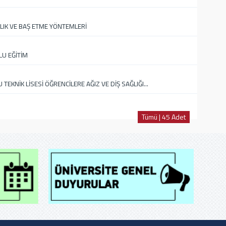
IK VE BAŞ ETME YÖNTEMLERİ
LU EĞİTİM
EKNİK LİSESİ ÖĞRENCİLERE AĞIZ VE DİŞ SAĞLIĞI...
Tümü | 45 Adet