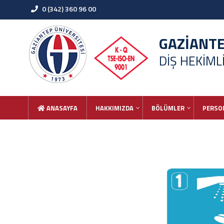
0 (342) 360 96 00
GAZİANT
DİŞ HEKİML
ANASAYFA
HAKKIMIZDA
BÖLÜMLER
PERSO