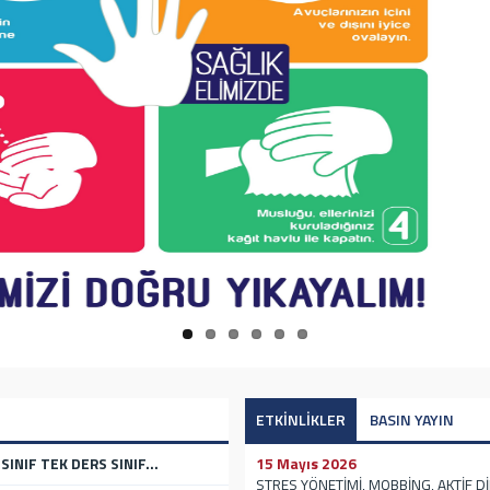
 ÖĞRETİM ÜYELERİNE EĞİTİCİ EĞİTİMİ DESTEĞİ
PLANTISI GERÇEKLEŞTİRİLDİ
ETKİNLİKLER
BASIN YAYIN
SINIF TEK DERS SINIF...
15 Mayıs 2026
STRES YÖNETİMİ, MOBBİNG, AKTİF D