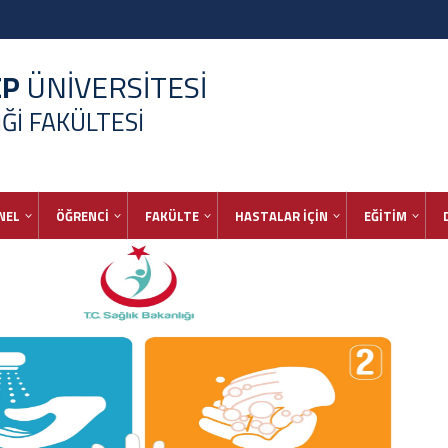
EP
ÜNİVERSİTESİ
İĞİ FAKÜLTESİ
NEL
ÖĞRENCİ
FAKÜLTE
HASTALAR İÇİN
EĞİTİM