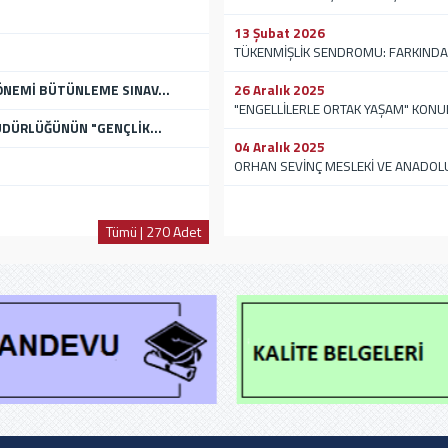
13 Şubat 2026
TÜKENMİŞLİK SENDROMU: FARKINDAL
ÖNEMİ BÜTÜNLEME SINAV...
26 Aralık 2025
"ENGELLİLERLE ORTAK YAŞAM" KONU
MÜDÜRLÜĞÜNÜN "GENÇLİK...
04 Aralık 2025
ORHAN SEVİNÇ MESLEKİ VE ANADOLU T
Tümü | 270 Adet