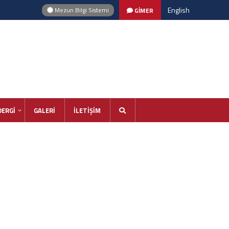
English
Mezun Bilgi Sistemi
GİMER
DERGİ
GALERİ
İLETİŞİM