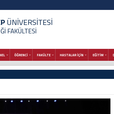
EP
ÜNİVERSİTESİ
İĞİ FAKÜLTESİ
NEL
ÖĞRENCİ
FAKÜLTE
HASTALAR İÇİN
EĞİTİM