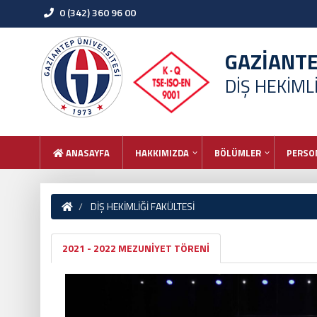
0 (342) 360 96 00
GAZİANT
DİŞ HEKİML
ANASAYFA
HAKKIMIZDA
BÖLÜMLER
PERSO
DİŞ HEKİMLİĞİ FAKÜLTESİ
2021 - 2022 MEZUNİYET TÖRENİ