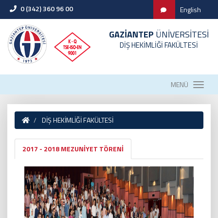
0 (342) 360 96 00
English
GAZİANTEP
ÜNİVERSİTESİ
DİŞ HEKİMLİĞİ FAKÜLTESİ
MENÜ
DİŞ HEKİMLİĞİ FAKÜLTESİ
2017 - 2018 MEZUNİYET TÖRENİ