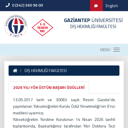
0 (342) 360 96 00
English
GAZİANTEP
ÜNİVERSİTESİ
DİŞ HEKİMLİĞİ FAKÜLTESİ
MENÜ
DİŞ HEKİMLİĞİ FAKÜLTESİ
2026 YILI YÖK ÜSTÜN BAŞARI ÖDÜLLERİ
13.05.2017 tarih ve 30065 sayılı Resmi Gazete'de
yayımlanan Yükseköğretim Kurulu Ödül Yönetmeliği'nin 6'ncı
maddesi uyarınca;
Yükseköğretim Yürütme Kurulunun 14 Nisan 2026 tarihli
toplantısında, Başkanlığımız tarafından Yılın Doktora Tezi