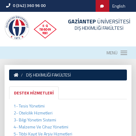
0 (342) 360 96 00
English
GAZİANTEP
ÜNİVERSİTESİ
DİŞ HEKİMLİĞİ FAKÜLTESİ
MENÜ
DİŞ HEKİMLİĞİ FAKÜLTESİ
DESTEK HİZMETLERİ
1- Tesis Yönetimi
2- Otelcilik Hizmetleri
3- Bilgi Yönetim Sistemi
4- Malzeme Ve Cihaz Yönetimi
5- Tıbbi Kayıt Ve Arşiv Hizmetleri