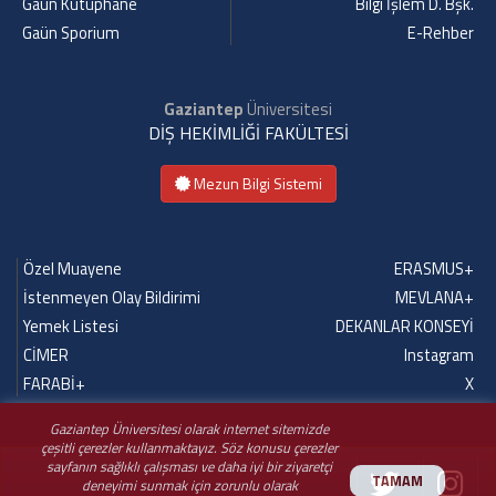
Gaün Kütüphane
Bilgi İşlem D. Bşk.
Gaün Sporium
E-Rehber
Gaziantep
Üniversitesi
DİŞ HEKİMLİĞİ FAKÜLTESİ
Mezun Bilgi Sistemi
Özel Muayene
ERASMUS+
İstenmeyen Olay Bildirimi
MEVLANA+
Yemek Listesi
DEKANLAR KONSEYİ
CİMER
Instagram
FARABİ+
X
Gaziantep Üniversitesi olarak internet sitemizde
çeşitli çerezler kullanmaktayız. Söz konusu çerezler
sayfanın sağlıklı çalışması ve daha iyi bir ziyaretçi
TAMAM
deneyimi sunmak için zorunlu olarak