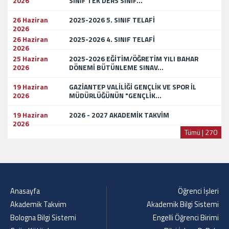
2026
SINIF TEK DERS SINIF...
26 Haziran
2025-2026 5. SINIF TELAFİ
2026
26 Haziran
2025-2026 4. SINIF TELAFİ
2026
25 Haziran
2025-2026 EĞİTİM/ÖĞRETİM YILI BAHAR
2026
DÖNEMİ BÜTÜNLEME SINAV...
19 Haziran
GAZİANTEP VALİLİĞİ GENÇLİK VE SPOR İL
2026
MÜDÜRLÜĞÜNÜN "GENÇLİK...
19 Haziran
2026 - 2027 AKADEMİK TAKVİM
2026
Tümü | 270
Anasayfa
Öğrenci İşleri
Akademik Takvim
Akademik Bilgi Sistemi
Bologna Bilgi Sistemi
Engelli Öğrenci Birimi